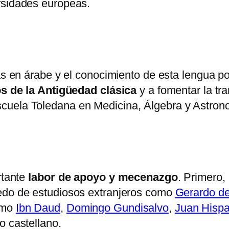
rsidades europeas.
as en árabe y el conocimiento de esta lengua po
s de la Antigüedad clásica
y a fomentar la tr
scuela Toledana en Medicina, Álgebra y Astron
rtante
labor de apoyo y mecenazgo
. Primero,
ledo de estudiosos extranjeros como
Gerardo d
como
Ibn Daud
,
Domingo Gundisalvo
,
Juan Hisp
o castellano.