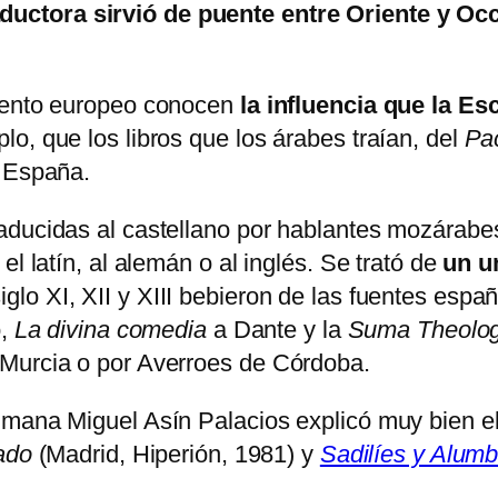
aductora sirvió de puente entre Oriente y Occ
miento europeo conocen
la influencia que la E
o, que los libros que los árabes traían, del
Pa
e España.
aducidas al castellano por hablantes mozárabe
l latín, al alemán o al inglés. Se trató de
un u
glo XI, XII y XIII bebieron de las fuentes espa
o,
La divina comedia
a Dante y la
Suma Theolog
 Murcia o por Averroes de Córdoba.
lmana Miguel Asín Palacios explicó muy bien e
zado
(Madrid, Hiperión, 1981) y
Sadilíes y Alum