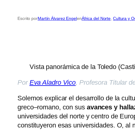
Escrito por
Martín Álvarez Engel
en
África del Norte
, 
Cultura y O
Vista panorámica de la Toledo (Cast
Por
Eva Aladro Vico
, Profesora Titular 
Solemos explicar el desarrollo de la cultu
greco–romano, con sus
avances y halla
universidades del norte y centro de Europ
constituyeron esas universidades. O, al 