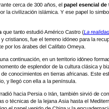
rante cerca de 300 años, el
papel esencial de 
 la civilización islámica. Y ese papel lo simbo
s
que tanto estudió Américo Castro (
La realida
y cristianos, fue el terreno idóneo para la recu
te por los árabes del Califato Omeya.
una continuación, en un territorio idóneo form
momento de esplendor de la cultura clásica y bi
de conocimientos en tierras africanas. Este esf
, y llegó con ella a la península.
rradió hacia Persia o Irán, también sirvió de con
rías o técnicas de la lejana Asia hasta el Medit
go el papel venido de China y la encuadernació