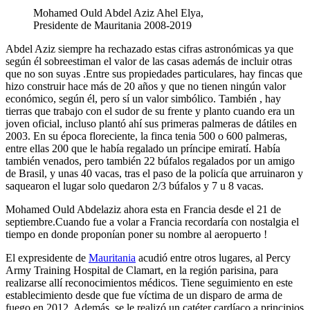
Mohamed Ould Abdel Aziz Ahel Elya,
Presidente de Mauritania 2008-2019
Abdel Aziz siempre ha rechazado estas cifras astronómicas ya que
según él sobreestiman el valor de las casas además de incluir otras
que no son suyas .Entre sus propiedades particulares, hay fincas que
hizo construir hace más de 20 años y que no tienen ningún valor
económico, según él, pero sí un valor simbólico. También , hay
tierras que trabajo con el sudor de su frente y planto cuando era un
joven oficial, incluso plantó ahí sus primeras palmeras de dátiles en
2003. En su época floreciente, la finca tenia 500 o 600 palmeras,
entre ellas 200 que le había regalado un príncipe emiratí. Había
también venados, pero también 22 búfalos regalados por un amigo
de Brasil, y unas 40 vacas, tras el paso de la policía que arruinaron y
saquearon el lugar solo quedaron 2/3 búfalos y 7 u 8 vacas.
Mohamed Ould Abdelaziz ahora esta en Francia desde el 21 de
septiembre.Cuando fue a volar a Francia recordaría con nostalgia el
tiempo en donde proponían poner su nombre al aeropuerto !
El expresidente de
Mauritania
acudió entre otros lugares, al Percy
Army Training Hospital de Clamart, en la región parisina, para
realizarse allí reconocimientos médicos. Tiene seguimiento en este
establecimiento desde que fue víctima de un disparo de arma de
fuego en 2012. Además, se le realizó un catéter cardíaco a principios