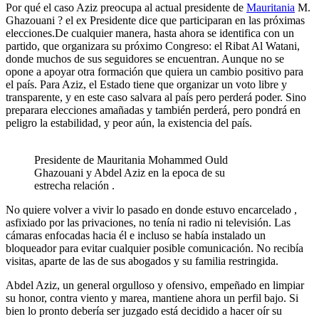
Por qué el caso Aziz preocupa al actual presidente de
Mauritania
M.
Ghazouani ? el ex Presidente dice que participaran en las próximas
elecciones.De cualquier manera, hasta ahora se identifica con un
partido, que organizara su próximo Congreso: el Ribat Al Watani,
donde muchos de sus seguidores se encuentran. Aunque no se
opone a apoyar otra formación que quiera un cambio positivo para
el país. Para Aziz, el Estado tiene que organizar un voto libre y
transparente, y en este caso salvara al país pero perderá poder. Sino
preparara elecciones amañadas y también perderá, pero pondrá en
peligro la estabilidad, y peor aún, la existencia del país.
Presidente de Mauritania Mohammed Ould
Ghazouani y Abdel Aziz en la epoca de su
estrecha relación .
No quiere volver a vivir lo pasado en donde estuvo encarcelado ,
asfixiado por las privaciones, no tenía ni radio ni televisión. Las
cámaras enfocadas hacia él e incluso se había instalado un
bloqueador para evitar cualquier posible comunicación. No recibía
visitas, aparte de las de sus abogados y su familia restringida.
Abdel Aziz, un general orgulloso y ofensivo, empeñado en limpiar
su honor, contra viento y marea, mantiene ahora un perfil bajo. Si
bien lo pronto debería ser juzgado está decidido a hacer oír su