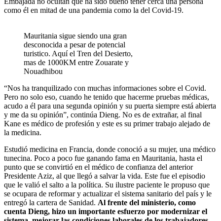
Embajada no ocultan que ha sido bueno tener cerca una persona
como él en mitad de una pandemia como la del Covid-19.
Mauritania sigue siendo una gran
desconocida a pesar de potencial
turistico. Aquí el Tren del Desierto,
mas de 1000KM entre Zouarate y
Nouadhibou
“Nos ha tranquilizado con muchas informaciones sobre el Covid.
Pero no solo eso, cuando he tenido que hacerme pruebas médicas,
acudo a él para una segunda opinión y su puerta siempre está abierta
y me da su opinión”, continúa Dieng. No es de extrañar, al final
Kane es médico de profesión y este es su primer trabajo alejado de
la medicina.
Estudió medicina en Francia, donde conoció a su mujer, una médico
tunecina. Poco a poco fue ganando fama en Mauritania, hasta el
punto que se convirtió en el médico de confianza del anterior
Presidente Aziz, al que llegó a salvar la vida. Este fue el episodio
que le valió el salto a la política. Su ilustre paciente le propuso que
se ocupara de reformar y actualizar el sistema sanitario del país y le
entregó la cartera de Sanidad.
Al frente del ministerio, como
cuenta Dieng, hizo un importante esfuerzo por modernizar el
sistema, mejorar las condiciones laborales de los trabajadores