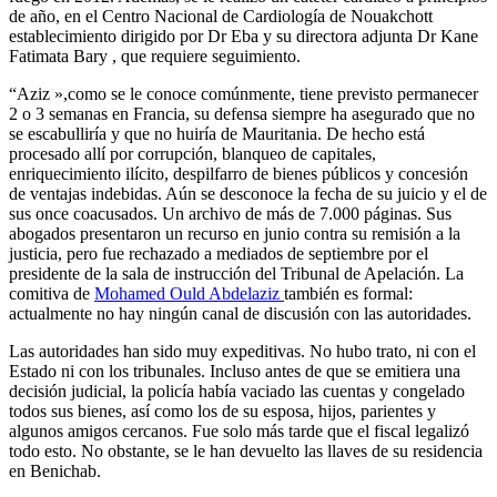
de año, en el Centro Nacional de Cardiología de Nouakchott
establecimiento dirigido por Dr Eba y su directora adjunta Dr Kane
Fatimata Bary , que requiere seguimiento.
“Aziz »,como se le conoce comúnmente, tiene previsto permanecer
2 o 3 semanas en Francia, su defensa siempre ha asegurado que no
se escabulliría y que no huiría de Mauritania. De hecho está
procesado allí por corrupción, blanqueo de capitales,
enriquecimiento ilícito, despilfarro de bienes públicos y concesión
de ventajas indebidas. Aún se desconoce la fecha de su juicio y el de
sus once coacusados. Un archivo de más de 7.000 páginas. Sus
abogados presentaron un recurso en junio contra su remisión a la
justicia, pero fue rechazado a mediados de septiembre por el
presidente de la sala de instrucción del Tribunal de Apelación. La
comitiva de
Mohamed Ould Abdelaziz
también es formal:
actualmente no hay ningún canal de discusión con las autoridades.
Las autoridades han sido muy expeditivas. No hubo trato, ni con el
Estado ni con los tribunales. Incluso antes de que se emitiera una
decisión judicial, la policía había vaciado las cuentas y congelado
todos sus bienes, así como los de su esposa, hijos, parientes y
algunos amigos cercanos. Fue solo más tarde que el fiscal legalizó
todo esto. No obstante, se le han devuelto las llaves de su residencia
en Benichab.