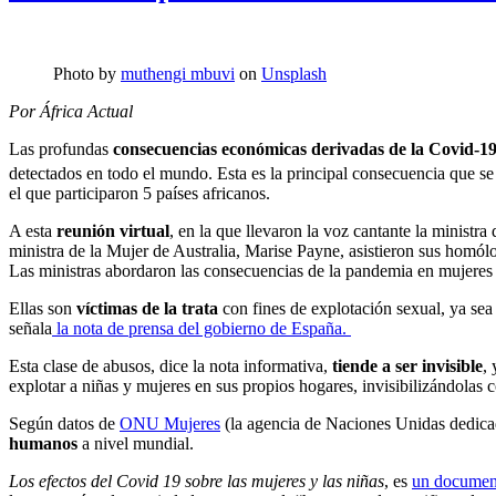
Photo by
muthengi mbuvi
on
Unsplash
Por África Actual
Las profundas
consecuencias económicas derivadas de la Covid-19
detectados en todo el mundo. Esta es la principal consecuencia que se
el que participaron 5 países africanos.
A esta
reunión virtual
, en la que llevaron la voz cantante la minis
ministra de la Mujer de Australia, Marise Payne, asistieron sus homó
Las ministras abordaron las consecuencias de la pandemia en mujeres y 
Ellas son
víctimas de la trata
con fines de explotación sexual, ya sea
señala
la nota de prensa del gobierno de España.
Esta clase de abusos, dice la nota informativa,
tiende a ser invisible
,
explotar a niñas y mujeres en sus propios hogares, invisibilizándola
Según datos de
ONU Mujeres
(la agencia de Naciones Unidas dedica
humanos
a nivel mundial.
Los efectos del Covid 19 sobre las mujeres y las niñas
, es
un documen