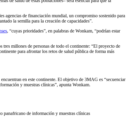
emas de salud de estas poblaciones– será esencial para que la
pales agencias de financiación mundial, un compromiso sostenido para
antado la semilla para la creación de capacidades”.
nses
, “cuyas prioridades”, en palabras de Wonkam, “podrían estar
s tres millones de personas de todo el continente: “El proyecto de
ontinente para afrontar los retos de salud pública de forma más
e encuentran en este continente. El objetivo de 3MAG es “secuenciar
información y muestras clínicas”, apunta Wonkam.
co panafricano de información y muestras clínicas