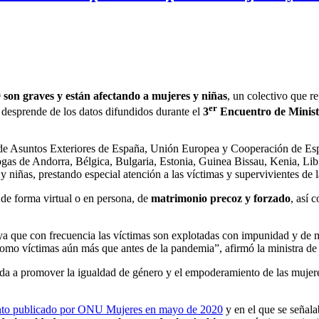
 son graves y están afectando a mujeres y niñas
, un colectivo que r
er
 desprende de los datos difundidos durante el
3
Encuentro de Minist
tra de Asuntos Exteriores de España, Unión Europea y Cooperación de Es
logas de Andorra, Bélgica, Bulgaria, Estonia, Guinea Bissau, Kenia, Lib
niñas, prestando especial atención a las víctimas y supervivientes de l
 de forma virtual o en persona, de
matrimonio precoz y forzado
, así 
 ya que con frecuencia las víctimas son explotadas con impunidad y de m
s como víctimas aún más que antes de la pandemia”, afirmó la ministra 
da a promover la igualdad de género y el empoderamiento de las mujere
to publicado por ONU Mujeres en mayo de 2020
y en el que se señal