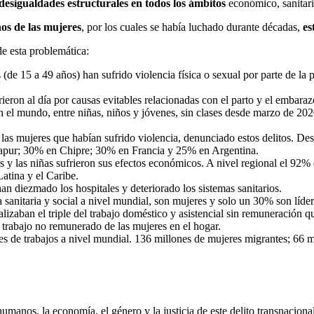
desigualdades estructurales en todos los ámbitos
económico, sanitari
hos de las mujeres
, por los cuales se había luchado durante décadas,
es
de esta problemática:
(de 15 a 49 años) han sufrido violencia física o sexual por parte de la
eron al día por causas evitables relacionadas con el parto y el embara
n el mundo, entre niñas, niños y jóvenes, sin clases desde marzo de 202
s mujeres que habían sufrido violencia, denunciado estos delitos. Des
gapur; 30% en Chipre; 30% en Francia y 25% en Argentina.
 y las niñas sufrieron sus efectos económicos. A nivel regional el 92%
atina y el Caribe.
n diezmado los hospitales y deteriorado los sistemas sanitarios.
 sanitaria y social a nivel mundial, son mujeres y solo un 30% son líder
lizaban el triple del trabajo doméstico y asistencial sin remuneración 
l trabajo no remunerado de las mujeres en el hogar.
 de trabajos a nivel mundial. 136 millones de mujeres migrantes; 66 mi
manos, la economía, el género y la justicia de este delito transnacional