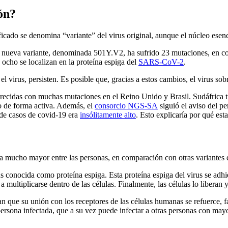
ión?
cado se denomina “variante” del virus original, aunque el núcleo esenci
La nueva variante, denominada 501Y.V2, ha sufrido 23 mutaciones, en c
ocho se localizan en la proteína espiga del
SARS-CoV-2
.
 virus, persisten. Es posible que, gracias a estos cambios, el virus sob
recidas con muchas mutaciones en el Reino Unido y Brasil. Sudáfrica 
do de forma activa. Además, el
consorcio NGS-SA
siguió el aviso del p
de casos de covid-19 era
insólitamente alto
. Esto explicaría por qué est
a mucho mayor entre las personas, en comparación con otras variante
conocida como proteína espiga. Esta proteína espiga del virus se adhier
a multiplicarse dentro de las células. Finalmente, las células lo liberan
 que su unión con los receptores de las células humanas se refuerce, fa
persona infectada, que a su vez puede infectar a otras personas con may