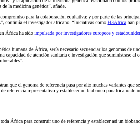
canos –y la aplicación de la medicina genética relacionada con los probl
a de la medicina genética”, añade.
un compromiso para la colaboración equitativa; y por parte de las princi
”, continúa el investigador africano. “Iniciativas como
H3Africa
han pl
 en África ha sido
impulsada por investigadores europeos y estadounide
genética humana de África, sería necesario secuenciar los genomas de uno
a capacidad de atención sanitaria e investigación que suministrase al c
vulnerables”.
tran que el genoma de referencia pasa por alto muchas variantes que s
de referencia representativo y establecer un biobanco panafricano de 
 toda África para construir uno de referencia y establecer así un bioban