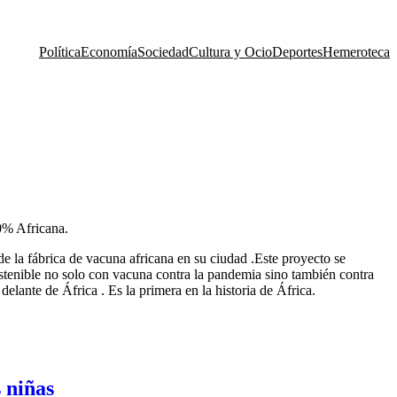
Política
Economía
Sociedad
Cultura y Ocio
Deportes
Hemeroteca
0% Africana.
de la fábrica de vacuna africana en su ciudad .Este proyecto se
sostenible no solo con vacuna contra la pandemia sino también contra
lante de África . Es la primera en la historia de África.
 niñas