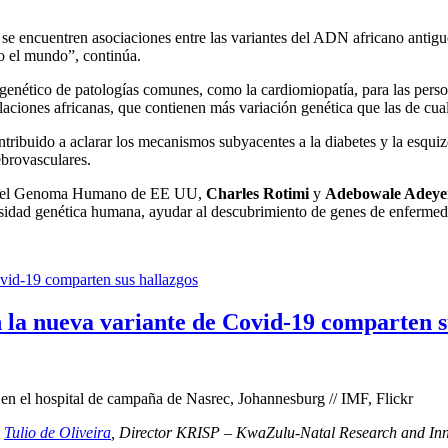
 se encuentren asociaciones entre las variantes del ADN africano anti
o el mundo”, continúa.
o genético de patologías comunes, como la cardiomiopatía, para las per
aciones africanas, que contienen más variación genética que las de cual
tribuido a aclarar los mecanismos subyacentes a la diabetes y la esquizo
ebrovasculares.
ión del Genoma Humano de EE UU,
Charles Rotimi
y
Adebowale Adey
sidad genética humana, ayudar al descubrimiento de genes de enfermeda
n la nueva variante de Covid-19 comparten s
n el hospital de campaña de Nasrec, Johannesburg // IMF, Flickr
y
Tulio de Oliveira
, Director KRISP – KwaZulu-Natal Research and Inn