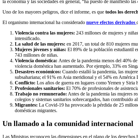
la economía y las sociedades en general, “ha puesto de manifiesto las
Uno de los mayores peligros, dice el informe, es que
todos los derec
El organismo internacional ha considerado
nueve efectos derivados
Violencia contra las mujeres:
243 millones de mujeres y niñas 
intensificado.
La salud de las mujeres:
en 2017, un total de 810 mujeres muri
Mujeres jóvenes y niñas:
El 89% de la población estudiantil e
743 millones de niñas.
Violencia doméstica:
Antes de la pandemia menos del 40% de la
violencia doméstica han aumentado. Por ejemplo, 33% en Sin
Desastres económicos:
Cuando estalló la pandemia, las mujeres
subsahariana; el 91% en Asia meridional y el 54% en América L
Conflicto:
Los años de guerra en lugares como Yemen y Siria ha
Profesionales sanitarios:
El 70% de profesionales de asistencia
Trabajo no remunerado:
Antes de la pandemia las mujeres rea
colegios y sistemas sanitarios sobrecargados, han contribuido a
Migrantes:
La Covid-19 ha provocado la pérdida de 25 millones
domésticas migrantes.
Un llamado a la comunidad internacional
Las Ministras reconocen las dimensiones en el plano de los derechos hu