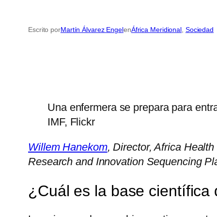
Escrito por
Martín Álvarez Engel
en
África Meridional
, 
Sociedad
Una enfermera se prepara para entr
IMF, Flickr
Willem Hanekom
, Director, Africa Healt
Research and Innovation Sequencing Pla
¿Cuál es la base científica 