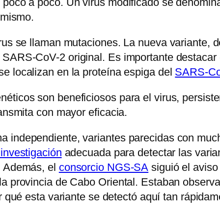
poco a poco. Un virus modificado se denomina “
l mismo.
irus se llaman mutaciones. La nueva variante, 
s SARS-CoV-2 original. Es importante destacar
e localizan en la proteína espiga del
SARS-Co
ticos son beneficiosos para el virus, persiste
ransmita con mayor eficacia.
a independiente, variantes parecidas con muc
investigación
adecuada para detectar las variant
. Además, el
consorcio NGS-SA
siguió el aviso
la provincia de Cabo Oriental. Estaban observ
or qué esta variante se detectó aquí tan rápidam