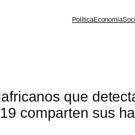
Política
Economía
Soc
dafricanos que detec
-19 comparten sus ha