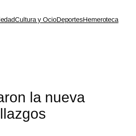
iedad
Cultura y Ocio
Deportes
Hemeroteca
taron la nueva
llazgos