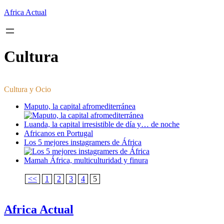
Saltar
Africa Actual
al
contenido
Cultura
Cultura y Ocio
Maputo, la capital afromediterránea
Luanda, la capital irresistible de día y… de noche
Africanos en Portugal
Los 5 mejores instagramers de África
Mamah África, multiculturidad y finura
<<
1
2
3
4
5
Africa Actual