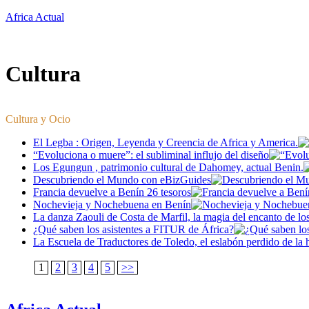
Saltar
Africa Actual
al
contenido
Cultura
Cultura y Ocio
El Legba : Origen, Leyenda y Creencia de Africa y America.
“Evoluciona o muere”: el subliminal influjo del diseño
Los Egungun , patrimonio cultural de Dahomey, actual Benin.
Descubriendo el Mundo con eBizGuides
Francia devuelve a Benín 26 tesoros
Nochevieja y Nochebuena en Benín
La danza Zaouli de Costa de Marfil, la magia del encanto de los 
¿Qué saben los asistentes a FITUR de África?
La Escuela de Traductores de Toledo, el eslabón perdido de la h
1
2
3
4
5
>>