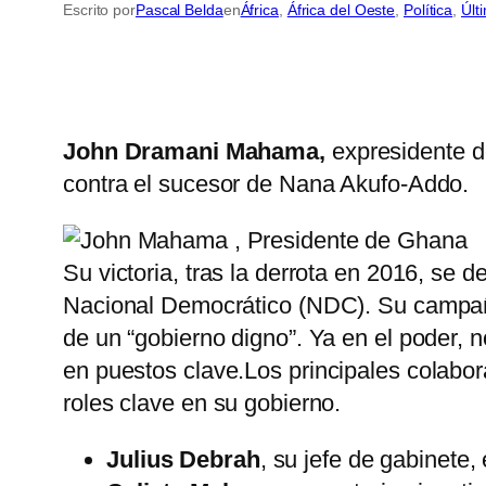
Escrito por
Pascal Belda
en
África
, 
África del Oeste
, 
Política
, 
Últ
John Dramani Mahama,
expresidente d
contra el sucesor de Nana Akufo-Addo.
Su victoria, tras la derrota en 2016, se
Nacional Democrático (NDC). Su campaña 
de un “gobierno digno”. Ya en el poder
en puestos clave.
Los principales colab
roles clave en su gobierno.
Julius Debrah
, su jefe de gabinete,