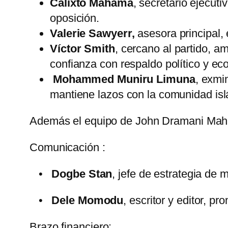
Calixto Mahama
, secretario ejecut
oposición.
Valerie Sawyerr
,
asesora principal,
Víctor Smith
, cercano al partido, a
confianza con respaldo político y ec
Mohammed Muniru Limuna
, exmi
mantiene lazos con la comunidad isl
Además el equipo de John Dramani Mahama
Comunicación :
•
Dogbe Stan
, jefe de estrategia de
•
Dele Momodu
, escritor y editor, 
Brazo financiero: