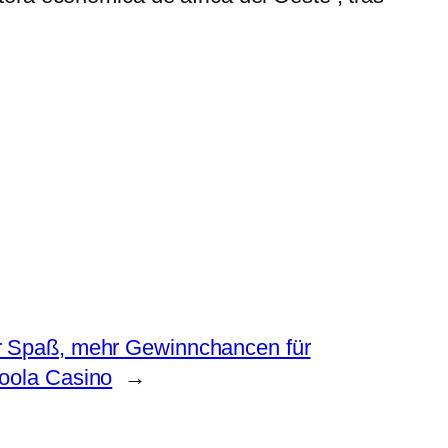
 Spaß, mehr Gewinnchancen für
oola Casino
→