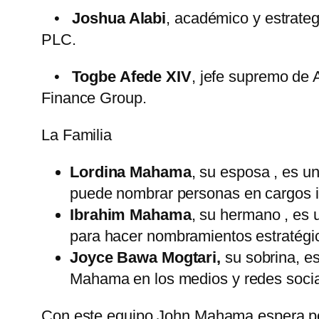
•
Joshua Alabi
, académico y estrate
PLC.
•
Togbe Afede XIV
, jefe supremo de 
Finance Group.
La Familia
Lordina Mahama
, su esposa , es u
puede nombrar personas en cargos 
Ibrahim Mahama
, su hermano , es 
para hacer nombramientos estratégi
Joyce Bawa Mogtari
,
su sobrina, e
Mahama en los medios y redes socia
Con este equipo John Mahama espera pos