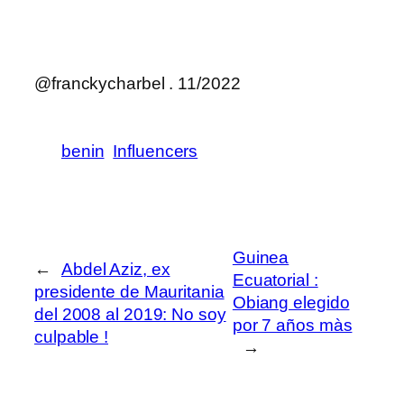
@franckycharbel . 11/2022
benin
Influencers
Guinea
←
Abdel Aziz, ex
Ecuatorial :
presidente de Mauritania
Obiang elegido
del 2008 al 2019: No soy
por 7 años màs
culpable !
→