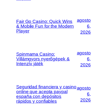
agosto
Fair Go Casino: Quick Wins
& Mobile Fun for the Modern
6,
Player
2026
agosto
Spinmama Casino:
Villámgyors nyerőgépek &
6,
Intenzív játék
2026
Seguridad financiera y casino
agosto
online que acepta paypal
6,
españa con depósitos
2026
rápidos y confiables