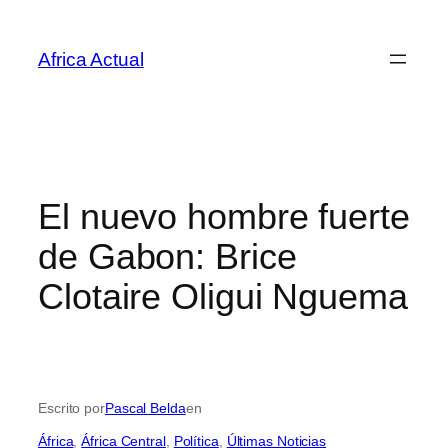
Saltar
al
Africa Actual
contenido
El nuevo hombre fuerte
de Gabon: Brice
Clotaire Oligui Nguema
Escrito por
Pascal Belda
en
África
, 
África Central
, 
Política
, 
Últimas Noticias